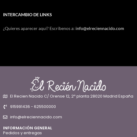
INTERCAMBIO DE LINKS
¿Quieres aparecer aquí? Escríbenos a:
info@elreciennacido.com
El Recien Nacido C/ Orense 12, 2ª planta 28020 Madrid España
915991436 - 625500000
info@elreciennacido.com
INFORMACIÓN GENERAL
Pedidos y entregas