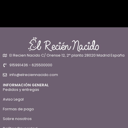
El Recien Nacido C/ Orense 12, 2ª planta 28020 Madrid España
915991436 - 625500000
info@elreciennacido.com
INFORMACIÓN GENERAL
Pedidos y entregas
Aviso Legal
Formas de pago
Sobre nosotros