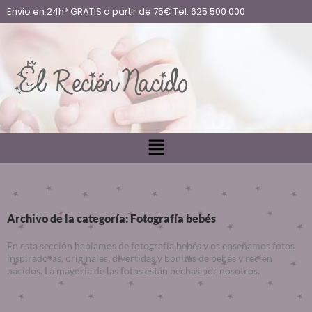
Envio en 24h* GRATIS a partir de 75€ Tel. 625 500 000
Archivo de la categoría: Fotografía bebés
En esta sección hablamos de fotografía bebés y os enseñamos fotos
inspiradoras, originales, divertidas y bonitas de bebés y recién
nacidos. La mayoría de las fotos están hechas por nosotros.