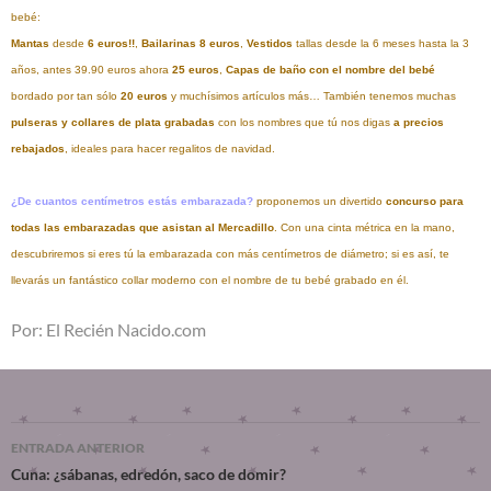
bebé:
Mantas
desde
6 euros!!
,
Bailarinas 8 euros
,
Vestidos
tallas desde la 6 meses hasta la 3
años, antes 39.90 euros ahora
25 euros
,
Capas de baño con el nombre del bebé
bordado por tan sólo
20 euros
y muchísimos artículos más… También tenemos muchas
pulseras y collares de plata grabadas
con los nombres que tú nos digas
a precios
rebajados
, ideales para hacer regalitos de navidad.
¿De cuantos centímetros estás embarazada?
proponemos un divertido
concurso para
todas las embarazadas que asistan al Mercadillo
. Con una cinta métrica en la mano,
descubriremos si eres tú la embarazada con más centímetros de diámetro; si es así, te
llevarás un fantástico collar moderno con el nombre de tu bebé grabado en él.
Por: El Recién Nacido.com
ENTRADA ANTERIOR
Cuna: ¿sábanas, edredón, saco de domir?