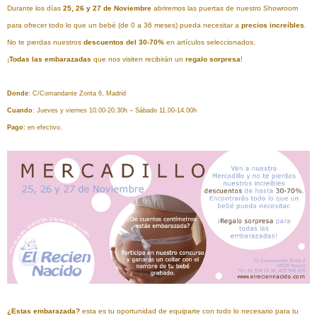
Durante los días
25, 26 y 27 de Noviembre
abriremos las puertas de nuestro Showroom
para ofrecer todo lo que un bebé (de 0 a 36 meses) pueda necesitar a
precios increíbles
.
No te pierdas nuestros
descuentos del 30-70%
en artículos seleccionados.
¡
Todas las embarazadas
que nos visiten recibirán un
regalo sorpresa
!
Donde
: C/Comandante Zorita 6, Madrid
Cuando
: Jueves y viernes 10.00-20.30h – Sábado 11.00-14.00h
Pago:
en efectivo.
¿Estas embarazada?
esta es tu oportunidad de equiparte con todo lo necesario para tu