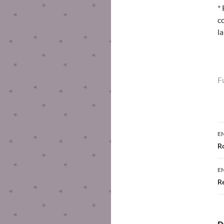
*
co
l
F
E
R
E
Re