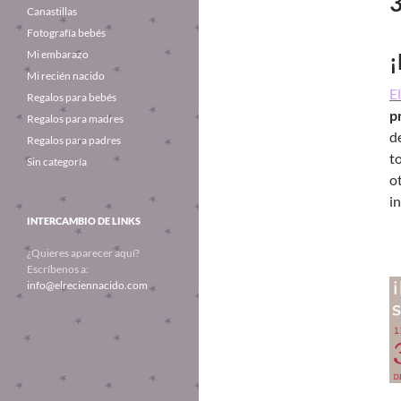
3
Canastillas
Fotografía bebés
Mi embarazo
Mi recién nacido
E
Regalos para bebés
p
Regalos para madres
d
Regalos para padres
t
Sin categoría
o
i
INTERCAMBIO DE LINKS
¿Quieres aparecer aquí?
Escríbenos a:
info@elreciennacido.com