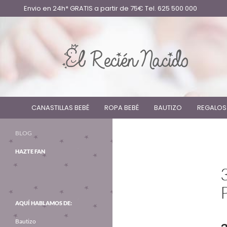
Envio en 24h* GRATIS a partir de 75€ Tel. 625 500 000
CANASTILLAS BEBÉ
ROPA BEBÉ
BAUTIZO
REGALOS
BLOG
HAZTE FAN
AQUÍ HABLAMOS DE:
Bautizo