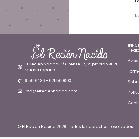
D
L
INFO
Pedid
Aviso
El Recien Nacido C/ Orense 12, 2ª planta 28020
Madrid España
Form
915991436 - 625500000
Sobre
info@elreciennacido.com
Polít
Conta
© El Recién Nacido 2026. Todos los derechos reservados