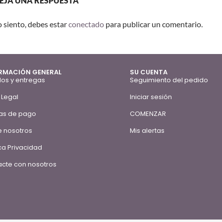
EJA UNA RESPUESTA
o siento, debes estar
conectado
para publicar un comentario.
RMACIÓN GENERAL
SU CUENTA
os y entregas
Seguimiento del pedido
 Legal
Iniciar sesión
as de pago
COMENZAR
 nosotros
Mis alertas
ica Privacidad
cte con nosotros