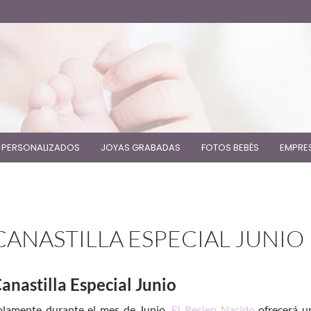
 PERSONALIZADOS
JOYAS GRABADAS
FOTOS BEBÉS
EMPRE
CANASTILLA ESPECIAL JUNIO
anastilla Especial Junio
olamente durante el mes de Junio,
El Recien Nacido
ofrecerá u