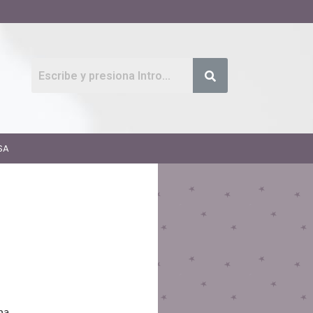
SA
na