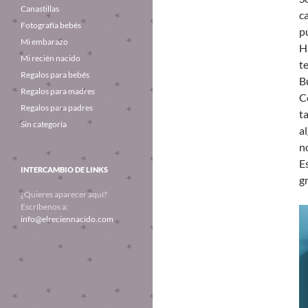
Canastillas
c
Fotografía bebés
p
Mi embarazo
H
Mi recién nacido
t
Regalos para bebés
B
Regalos para madres
C
Regalos para padres
t
Sin categoría
a
n
E
INTERCAMBIO DE LINKS
gr
¿Quieres aparecer aquí?
Escríbenos a:
info@elreciennacido.com