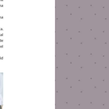
na
ha
a.
al
de
el
id