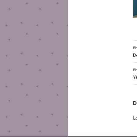
E
De
E
Ya
D
L