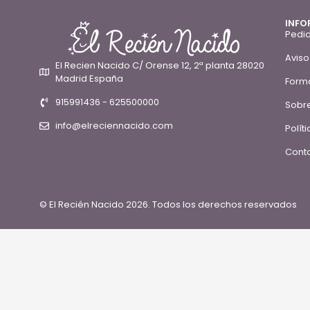
INFO
Pedid
Aviso
El Recien Nacido C/ Orense 12, 2ª planta 28020
Madrid España
Form
915991436 - 625500000
Sobre
info@elreciennacido.com
Polít
Conta
© El Recién Nacido 2026. Todos los derechos reservados