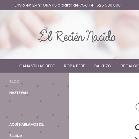
Envio en 24h* GRATIS a partir de 75€ Tel. 625 500 000
CANASTILLAS BEBÉ
ROPA BEBÉ
BAUTIZO
REGALOS
BLOG
HAZTE FAN
AQUÍ HABLAMOS DE:
C
Bautizo
S