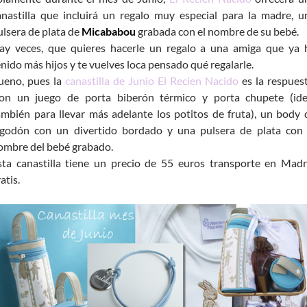
anastilla que incluirá un regalo muy especial para la madre, u
ulsera de plata de
Micababou
grabada con el nombre de su bebé.
ay veces, que quieres hacerle un regalo a una amiga que ya 
enido más hijos y te vuelves loca pensado qué regalarle.
ueno, pues la
canastilla de Junio El Recien Nacido
es la respuest
on un juego de porta biberón térmico y porta chupete (ide
ambién para llevar más adelante los potitos de fruta), un body 
lgodón con un divertido bordado y una pulsera de plata con 
ombre del bebé grabado.
sta canastilla tiene un precio de 55 euros transporte en Madr
atis.