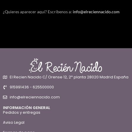
¿Quieres aparecer aquí? Escríbenos a:
info@elreciennacido.com
El Recien Nacido C/ Orense 12, 2ª planta 28020 Madrid España
915991436 - 625500000
info@elreciennacido.com
INFORMACIÓN GENERAL
Pedidos y entregas
Aviso Legal