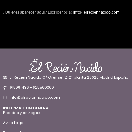
¿Quieres aparecer aquí? Escríbenos a:
info@elreciennacido.com
El Recien Nacido C/ Orense 12, 2ª planta 28020 Madrid España
915991436 - 625500000
info@elreciennacido.com
INFORMACIÓN GENERAL
Pedidos y entregas
Aviso Legal