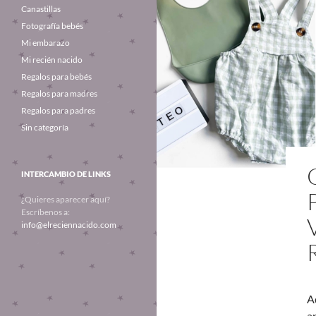
Canastillas
Fotografía bebés
Mi embarazo
Mi recién nacido
Regalos para bebés
Regalos para madres
Regalos para padres
Sin categoría
INTERCAMBIO DE LINKS
¿Quieres aparecer aquí?
Escríbenos a:
info@elreciennacido.com
A
a