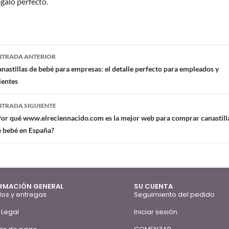
egalo perfecto.
NTRADA ANTERIOR
nastillas de bebé para empresas: el detalle perfecto para empleados y
ientes
NTRADA SIGUIENTE
Por qué www.elreciennacido.com es la mejor web para comprar canastill
e bebé en España?
RMACIÓN GENERAL
SU CUENTA
os y entregas
Seguimiento del pedido
 Legal
Iniciar sesión