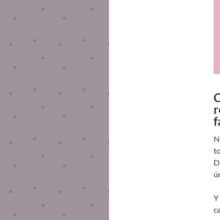
C
r
f
N
t
D
ú
Y
c