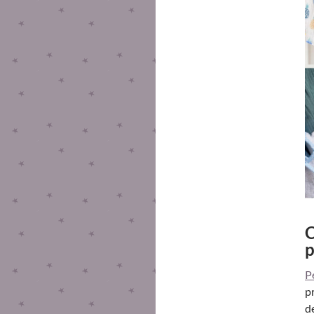
C
p
P
p
d