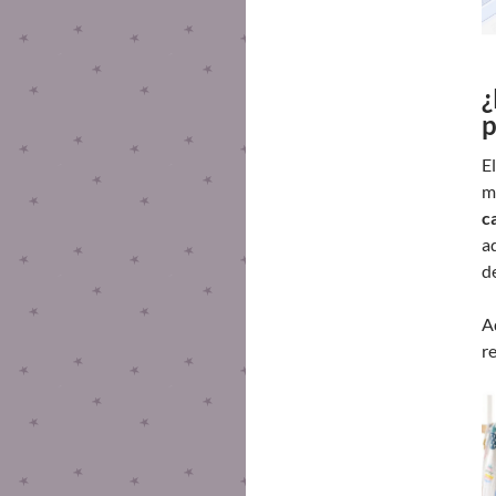
¿
p
E
m
c
a
de
A
r