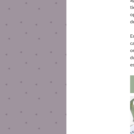
t
o
d
E
c
o
d
e