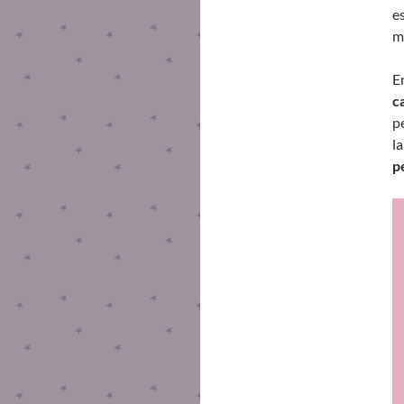
e
m
E
c
p
l
p