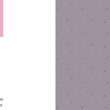
as
el