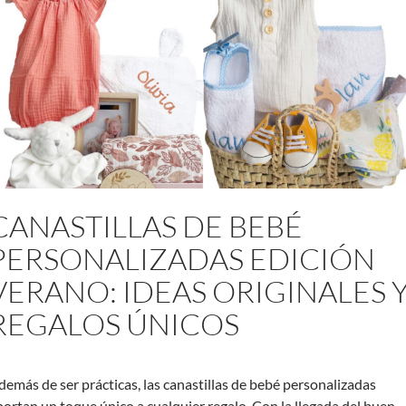
CANASTILLAS DE BEBÉ
PERSONALIZADAS EDICIÓN
VERANO: IDEAS ORIGINALES 
REGALOS ÚNICOS
demás de ser prácticas, las canastillas de bebé personalizadas
portan un toque único a cualquier regalo. Con la llegada del buen