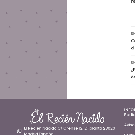
r
E
Ca
cl
E
¿
d
INFO
Pedid
Aviso
El Recien Nacido C/ Orense 12, 2ª planta 28020
Madrid España