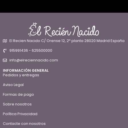
El Recien Nacido C/ Orense 12, 2ª planta 28020 Madrid España
915991436 - 625500000
info@elreciennacido.com
INFORMACIÓN GENERAL
Pedidos y entregas
Aviso Legal
Formas de pago
Sobre nosotros
Política Privacidad
Contacte con nosotros