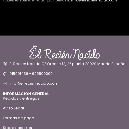
El Recien Nacido C/ Orense 12, 2ª planta 28020 Madrid España
915991436 - 625500000
info@elreciennacido.com
INFORMACIÓN GENERAL
Pedidos y entregas
Aviso Legal
Formas de pago
Sobre nosotros