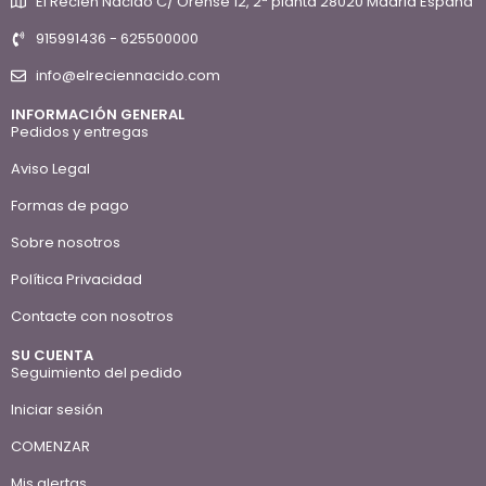
El Recien Nacido C/ Orense 12, 2ª planta 28020 Madrid España
915991436 - 625500000
info@elreciennacido.com
INFORMACIÓN GENERAL
Pedidos y entregas
Aviso Legal
Formas de pago
Sobre nosotros
Política Privacidad
Contacte con nosotros
SU CUENTA
Seguimiento del pedido
Iniciar sesión
COMENZAR
Mis alertas