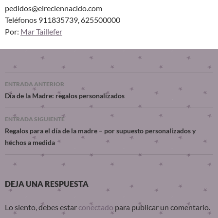
pedidos@elreciennacido.com
Teléfonos 911835739, 625500000
Por:
Mar Taillefer
ENTRADA ANTERIOR
Día de la Madre: regalos personalizados
ENTRADA SIGUIENTE
Regalos para el día de la madre – por supuesto personalizados y
hechos a medida
DEJA UNA RESPUESTA
Lo siento, debes estar
conectado
para publicar un comentario.