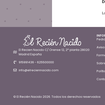
D
L
INFO
Pedid
Aviso
El Recien Nacido C/ Orense 12, 2ª planta 28020
Madrid España
Form
915991436 - 625500000
Sobre
info@elreciennacido.com
Polít
Conta
© El Recién Nacido 2026. Todos los derechos reservados