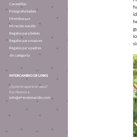
Canastillas
h
Fotografía bebés
i
Mi embarazo
h
Mi recién nacido
g
Regalos para bebés
l
Regalos para madres
s
Regalos para padres
Sin categoría
INTERCAMBIO DE LINKS
¿Quieres aparecer aquí?
Escríbenos a:
info@elreciennacido.com