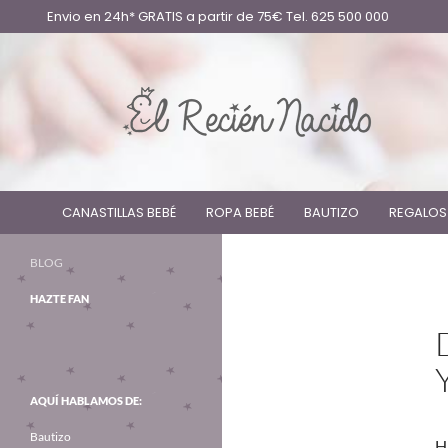
Envio en 24h* GRATIS a partir de 75€ Tel. 625 500 000
CANASTILLAS BEBÉ
ROPA BEBÉ
BAUTIZO
REGALOS
BLOG
HAZTE FAN
AQUÍ HABLAMOS DE:
Bautizo
H