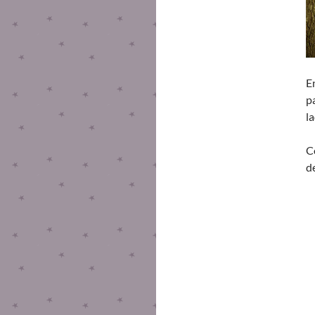
E
p
l
C
d