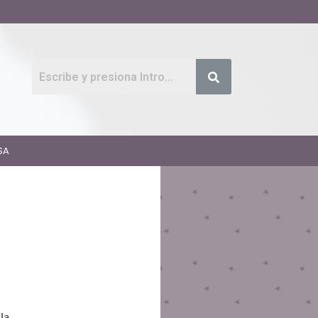
SA
la