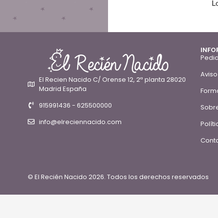
L
INFO
Pedid
Aviso
El Recien Nacido C/ Orense 12, 2ª planta 28020
Madrid España
Form
915991436 - 625500000
Sobre
info@elreciennacido.com
Polít
Conta
© El Recién Nacido 2026. Todos los derechos reservados