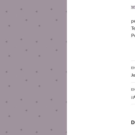
w
p
T
P
E
J
E
¡¡
D