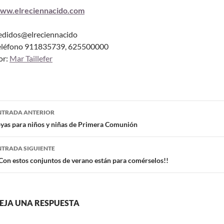
ww.elreciennacido.com
edidos@elreciennacido
eléfono 911835739, 625500000
or:
Mar Taillefer
NTRADA ANTERIOR
oyas para niños y niñas de Primera Comunión
NTRADA SIGUIENTE
Con estos conjuntos de verano están para comérselos!!
EJA UNA RESPUESTA