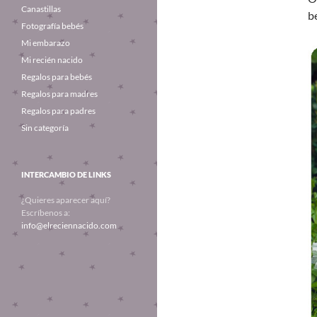
Canastillas
b
Fotografía bebés
Mi embarazo
Mi recién nacido
Regalos para bebés
Regalos para madres
Regalos para padres
Sin categoría
INTERCAMBIO DE LINKS
¿Quieres aparecer aquí?
Escríbenos a:
info@elreciennacido.com