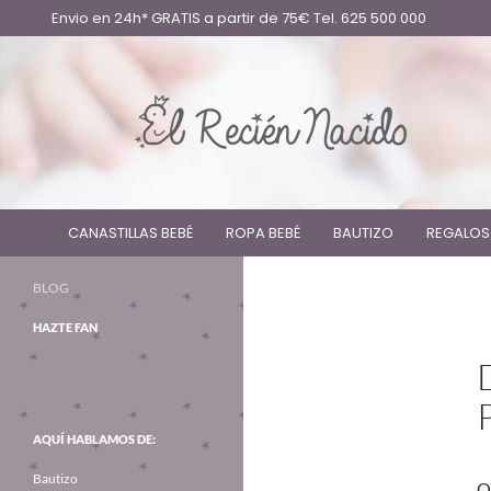
Envio en 24h* GRATIS a partir de 75€ Tel. 625 500 000
CANASTILLAS BEBÉ
ROPA BEBÉ
BAUTIZO
REGALOS
BLOG
HAZTE FAN
AQUÍ HABLAMOS DE:
Bautizo
O