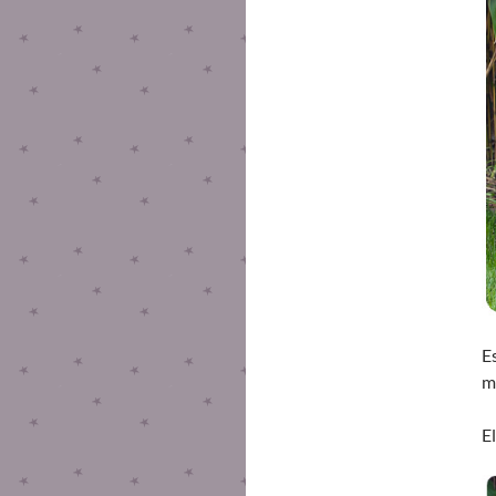
E
m
E