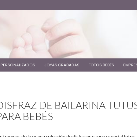
 PERSONALIZADOS
JOYAS GRABADAS
FOTOS BEBÉS
EMPRE
DISFRAZ DE BAILARINA TUTU
PARA BEBÉS
s traemos de la nueva colección de disfraces y ropa especial fotos