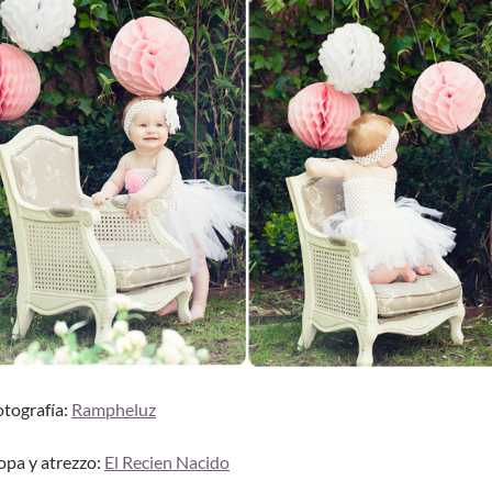
otografía:
Rampheluz
opa y atrezzo:
El Recien Nacido