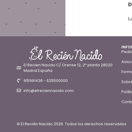
D
L
INFO
Pedid
Aviso
El Recien Nacido C/ Orense 12, 2ª planta 28020
Madrid España
Form
915991436 - 625500000
Sobre
info@elreciennacido.com
Polít
Conta
© El Recién Nacido 2026. Todos los derechos reservados