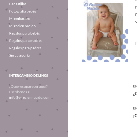
Canastillas
Fotografía bebés
Mi embarazo
Mi recién nacido
Regalos para bebés
Regalos para madres
Regalos para padres
Sin categoría
INTERCAMBIO DE LINKS
E
¿Quieres aparecer aquí?
Escríbenos a:
¿
info@elreciennacido.com
E
¡Q