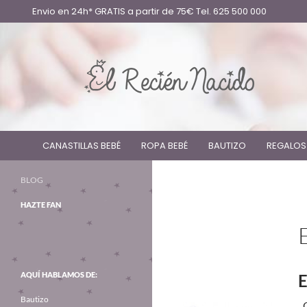
Envio en 24h* GRATIS a partir de 75€ Tel. 625 500 000
CANASTILLAS BEBÉ
ROPA BEBÉ
BAUTIZO
REGALOS
BLOG
HAZTE FAN
AQUÍ HABLAMOS DE:
E
Bautizo