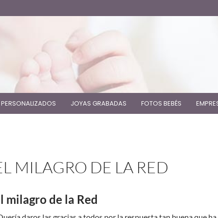
 PERSONALIZADOS
JOYAS GRABADAS
FOTOS BEBÉS
EMPRE
EL MILAGRO DE LA RED
l milagro de la Red
Quería daros las gracias a todos por la respuesta tan buena que ha