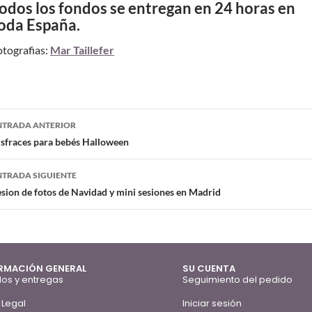
odos los fondos se entregan en 24 horas en
oda España.
otografias:
Mar Taillefer
NTRADA ANTERIOR
isfraces para bebés Halloween
NTRADA SIGUIENTE
sion de fotos de Navidad y mini sesiones en Madrid
RMACIÓN GENERAL
SU CUENTA
os y entregas
Seguimiento del pedido
 Legal
Iniciar sesión