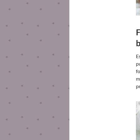
F
b
E
p
fo
m
p