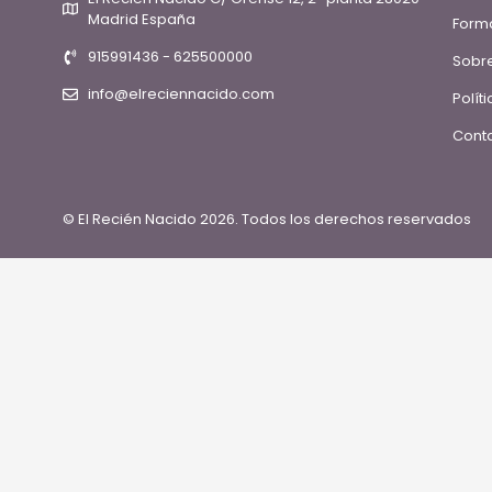
Madrid España
Form
915991436 - 625500000
Sobre
info@elreciennacido.com
Polít
Conta
© El Recién Nacido 2026. Todos los derechos reservados