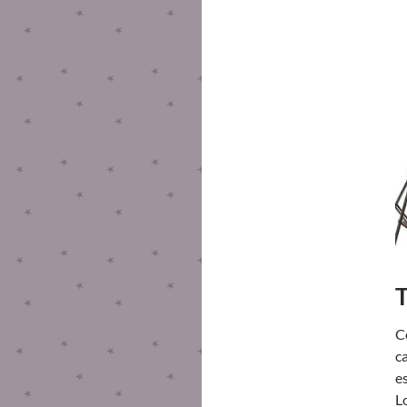
T
C
c
e
L