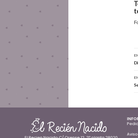
T
t
F
E
D
E
Se
INFO
Pedid
Aviso
El Recien Nacido C/ Orense 12, 2ª planta 28020