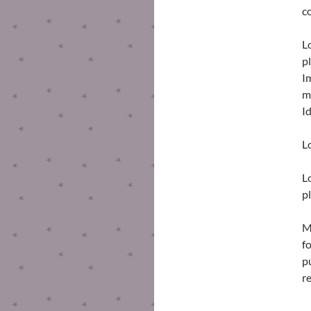
co
L
p
I
m
I
L
L
p
M
f
p
re