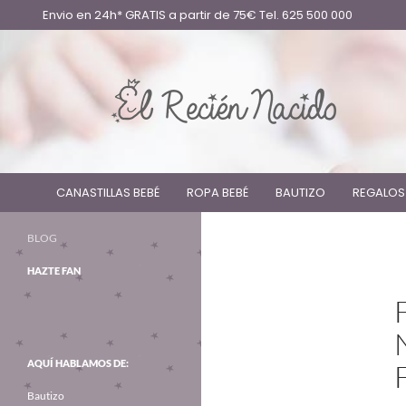
Envio en 24h* GRATIS a partir de 75€ Tel. 625 500 000
CANASTILLAS BEBÉ
ROPA BEBÉ
BAUTIZO
REGALOS
BLOG
HAZTE FAN
AQUÍ HABLAMOS DE:
Bautizo