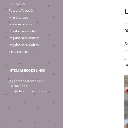
Canastillas
D
Fotografía bebés
Mi embarazo
H
Mi recién nacido
n
Regalos para bebés
Regalos para madres
S
Regalos para padres
e
Sin categoría
g
f
INTERCAMBIO DE LINKS
¿Quieres aparecer aquí?
Escríbenos a:
info@elreciennacido.com