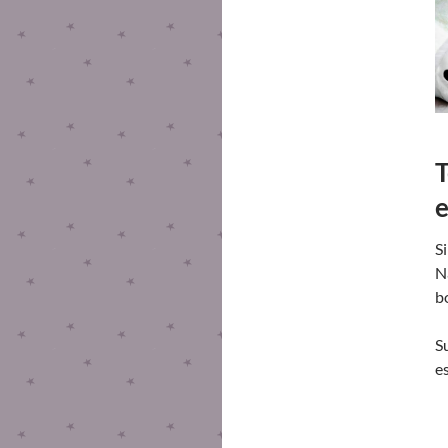
T
e
S
N
b
S
e