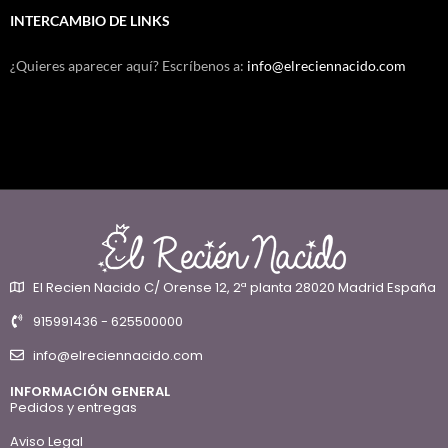
INTERCAMBIO DE LINKS
¿Quieres aparecer aquí? Escríbenos a:
info@elreciennacido.com
El Recien Nacido C/ Orense 12, 2ª planta 28020 Madrid España
915991436 - 625500000
info@elreciennacido.com
INFORMACIÓN GENERAL
Pedidos y entregas
Aviso Legal