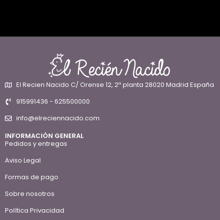
El Recien Nacido C/ Orense 12, 2ª planta 28020 Madrid España
915991436 - 625500000
info@elreciennacido.com
INFORMACIÓN GENERAL
Pedidos y entregas
Aviso Legal
Formas de pago
Sobre nosotros
Política Privacidad