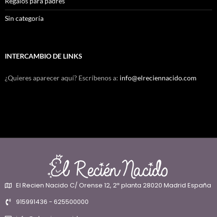
Regalos para padres
Sin categoría
INTERCAMBIO DE LINKS
¿Quieres aparecer aquí? Escríbenos a:
info@elreciennacido.com
El Recien Nacido C/ Orense 12, 2ª planta 28020 Madrid España
915991436 - 625500000