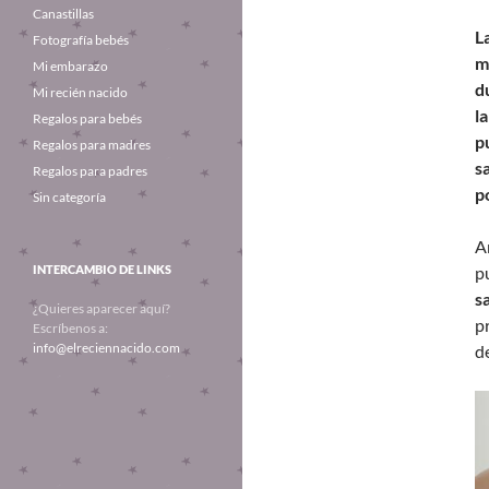
Canastillas
L
Fotografía bebés
m
Mi embarazo
d
Mi recién nacido
l
Regalos para bebés
p
Regalos para madres
s
Regalos para padres
p
Sin categoría
A
INTERCAMBIO DE LINKS
pu
s
¿Quieres aparecer aquí?
p
Escríbenos a:
info@elreciennacido.com
d