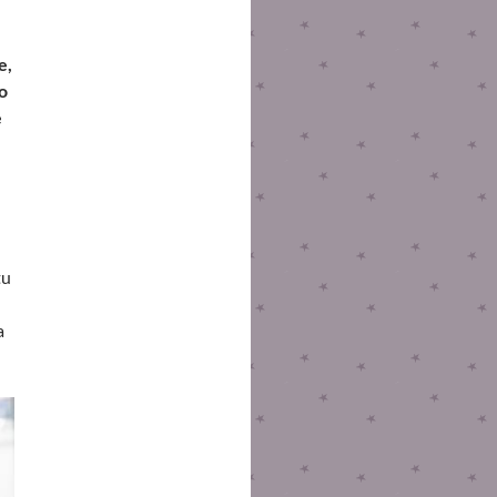
e,
o
e
tu
a