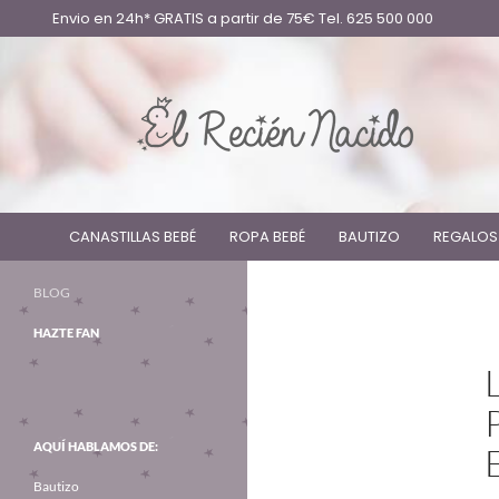
Envio en 24h* GRATIS a partir de 75€ Tel. 625 500 000
CANASTILLAS BEBÉ
ROPA BEBÉ
BAUTIZO
REGALOS
BLOG
HAZTE FAN
AQUÍ HABLAMOS DE:
Bautizo