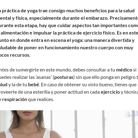
a práctica de yoga trae consigo muchos beneficios para la salud
ental y física, especialmente durante el embarazo. Precisament
urante esta etapa, hay que cuidar aspectos tan importantes com
a alimentación e impulsar la práctica de ejercicio físico. Es en est
unto en donde entra en escena el yoga: una manera divertida y
aludable de poner en funcionamiento nuestro cuerpo con muy
ocos recursos.
ntes de sumergirte en este mundo, debes consultar a tu
médico
si
edes realizar las ‘asanas’ (
posturas
) sin que ello ponga en peligro 
alud
y la de tu
bebé
. En caso de obtener su visto bueno, tienes que
roveerte de una esterilla y poner actitud en cada
ejercicio
y técnic
e
respiración
que realices.