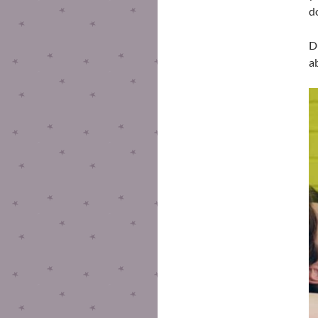
d
D
a