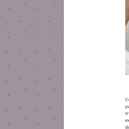
C
p
t
e
d