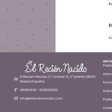
Pr
D
L
INFO
Pedid
Aviso
El Recien Nacido C/ Orense 12, 2ª planta 28020
Madrid España
Form
915991436 - 625500000
Sobre
info@elreciennacido.com
Polít
Conta