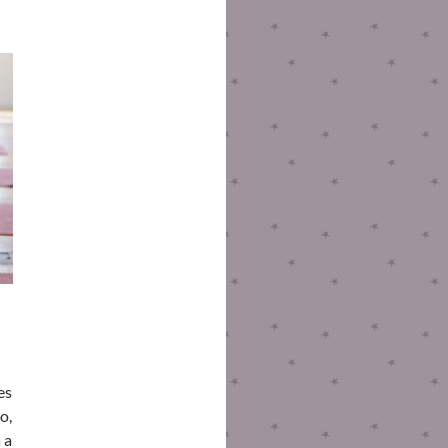
es
o,
 a