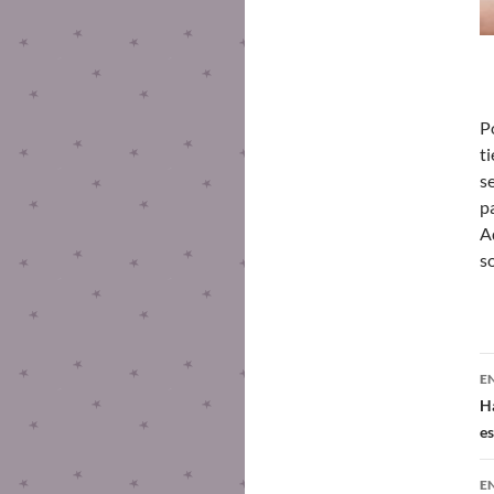
P
t
s
pa
A
s
E
Ha
es
E