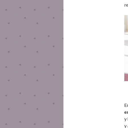
re
E
e
y
y 