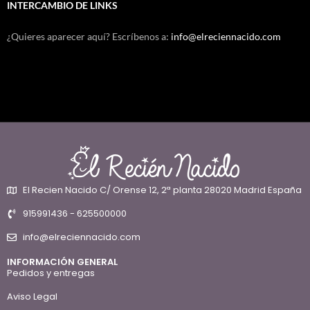
INTERCAMBIO DE LINKS
¿Quieres aparecer aquí? Escríbenos a:
info@elreciennacido.com
El Recien Nacido C/ Orense 12, 2ª planta 28020 Madrid España
915991436 - 625500000
info@elreciennacido.com
INFORMACIÓN GENERAL
Pedidos y entregas
Aviso Legal