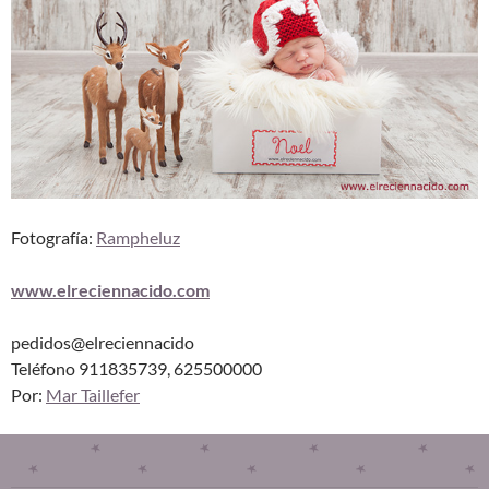
Fotografía:
Rampheluz
www.elreciennacido.com
pedidos@elreciennacido
Teléfono 911835739, 625500000
Por:
Mar Taillefer