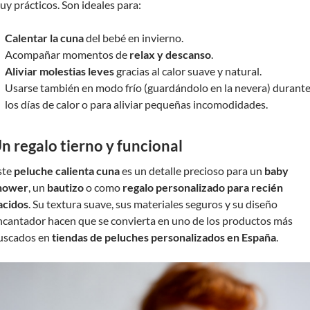
uy prácticos. Son ideales para:
Calentar la cuna
del bebé en invierno.
Acompañar momentos de
relax y descanso
.
Aliviar molestias leves
gracias al calor suave y natural.
Usarse también en modo frío (guardándolo en la nevera) durant
los días de calor o para aliviar pequeñas incomodidades.
n regalo tierno y funcional
ste
peluche calienta cuna
es un detalle precioso para un
baby
hower
, un
bautizo
o como
regalo personalizado para recién
acidos
. Su textura suave, sus materiales seguros y su diseño
ncantador hacen que se convierta en uno de los productos más
uscados en
tiendas de peluches personalizados en España
.