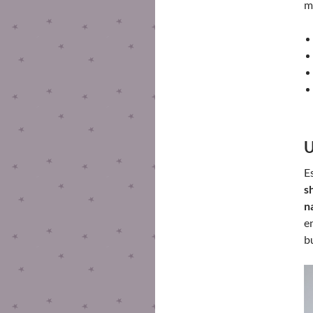
m
U
E
s
n
e
b