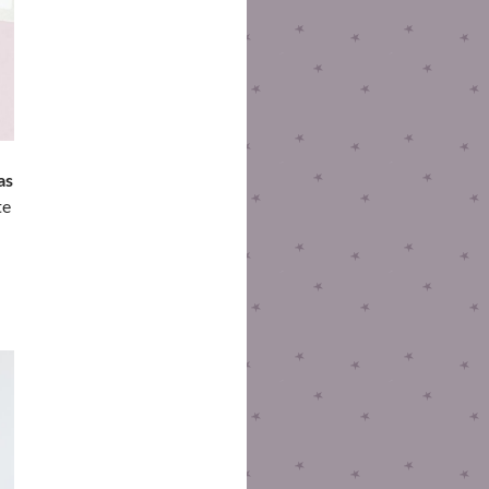
as
te