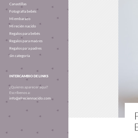
Canastillas
Fotografía bebés
Mi embarazo
Mi recién nacido
Regalos para bebés
Regalos para madres
Regalos para padres
Sin categoría
INTERCAMBIO DE LINKS
¿Quieres aparecer aquí?
Escríbenos a:
info@elreciennacido.com