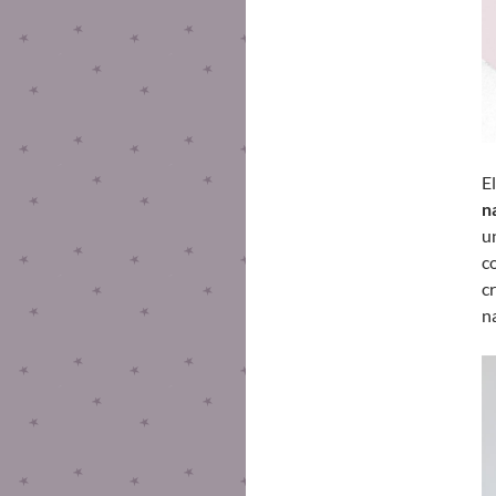
E
n
u
c
c
n