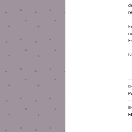
d
r
E
n
E
N
E
Po
E
Mi