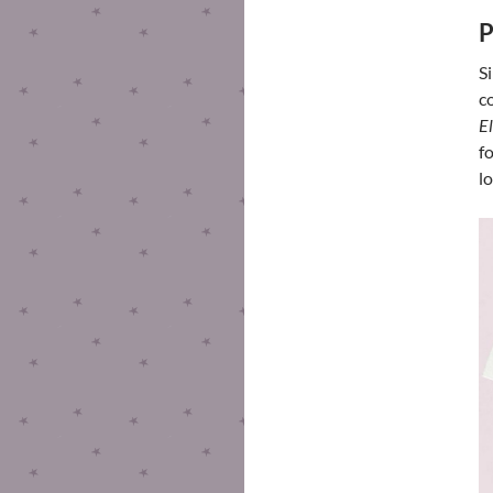
P
S
c
E
f
l