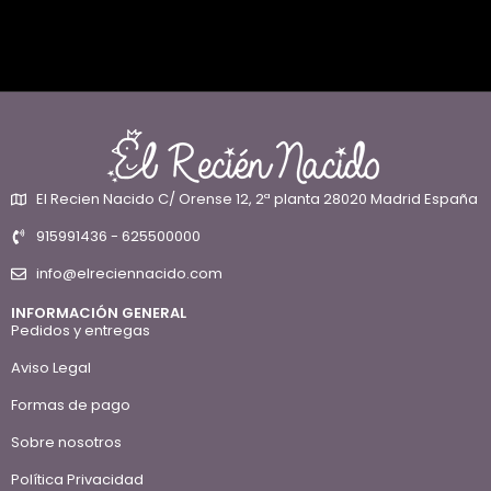
El Recien Nacido C/ Orense 12, 2ª planta 28020 Madrid España
915991436 - 625500000
info@elreciennacido.com
INFORMACIÓN GENERAL
Pedidos y entregas
Aviso Legal
Formas de pago
Sobre nosotros
Política Privacidad