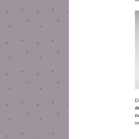
D
d
n
on