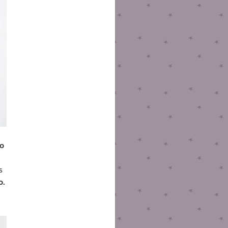
mo
s
o.