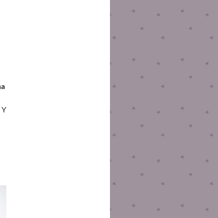
na
 Y