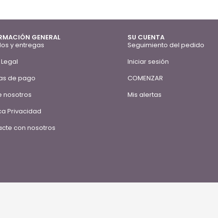
RMACIÓN GENERAL
SU CUENTA
os y entregas
Seguimiento del pedido
 Legal
Iniciar sesión
as de pago
COMENZAR
 nosotros
Mis alertas
ica Privacidad
cte con nosotros