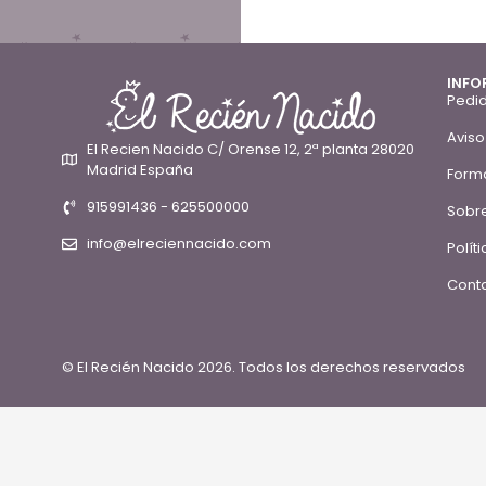
INFO
Pedid
Aviso
El Recien Nacido C/ Orense 12, 2ª planta 28020
Madrid España
Form
915991436 - 625500000
Sobre
info@elreciennacido.com
Polít
Conta
© El Recién Nacido 2026. Todos los derechos reservados