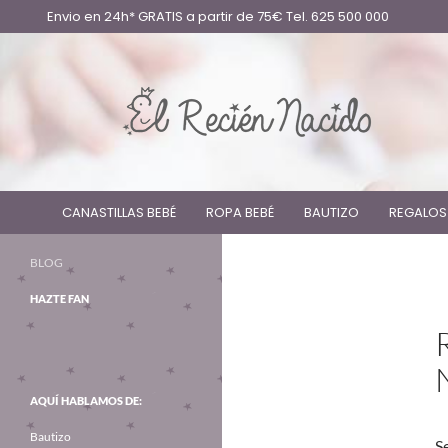
Envio en 24h* GRATIS a partir de 75€ Tel. 625 500 000
CANASTILLAS BEBÉ
ROPA BEBÉ
BAUTIZO
REGALOS
BLOG
HAZTE FAN
AQUÍ HABLAMOS DE:
Bautizo
S