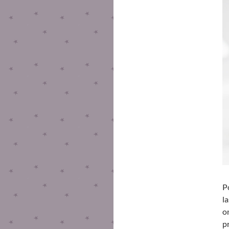
P
l
o
p