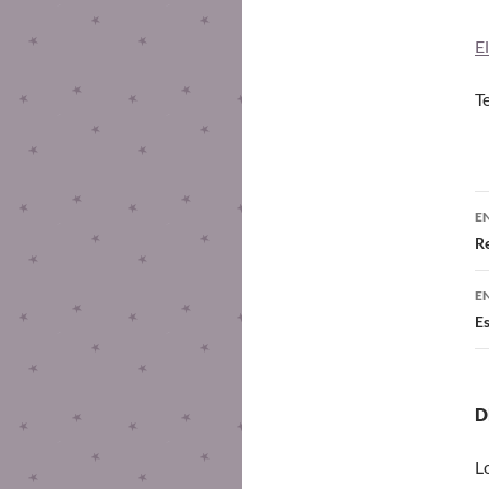
E
T
E
Re
E
Es
D
L