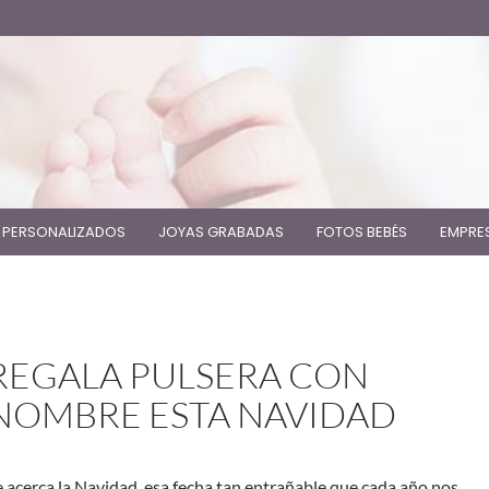
 PERSONALIZADOS
JOYAS GRABADAS
FOTOS BEBÉS
EMPRE
REGALA PULSERA CON
NOMBRE ESTA NAVIDAD
e acerca la Navidad, esa fecha tan entrañable que cada año nos