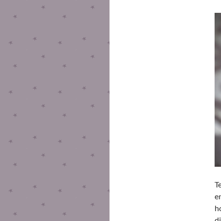
T
e
h
d