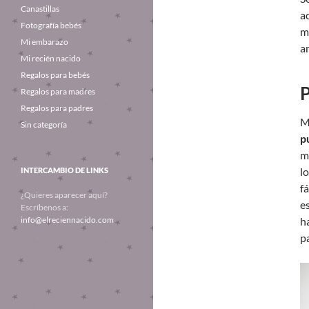
Canastillas
a
Fotografía bebés
m
Mi embarazo
a
Mi recién nacido
Regalos para bebés
P
Regalos para madres
Regalos para padres
M
Sin categoría
p
m
l
INTERCAMBIO DE LINKS
fá
¿Quieres aparecer aquí?
e
Escríbenos a:
info@elreciennacido.com
h
p