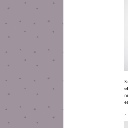
S
e
n
e
´