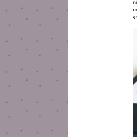
n
u
e