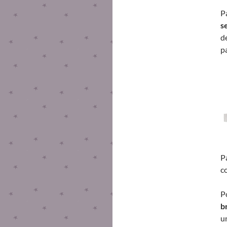
P
s
d
p
P
c
P
b
u