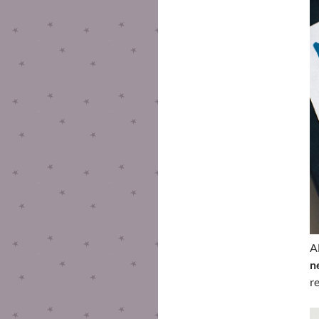
A
n
r