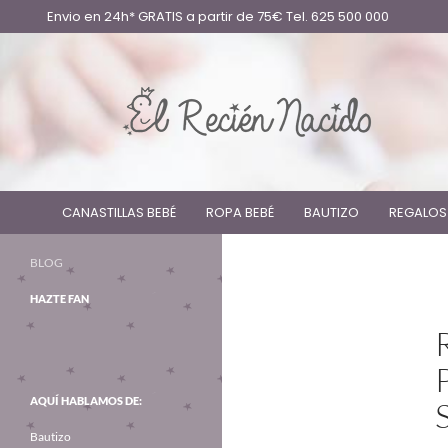
Envio en 24h* GRATIS a partir de 75€ Tel. 625 500 000
CANASTILLAS BEBÉ
ROPA BEBÉ
BAUTIZO
REGALOS
BLOG
HAZTE FAN
AQUÍ HABLAMOS DE:
Bautizo