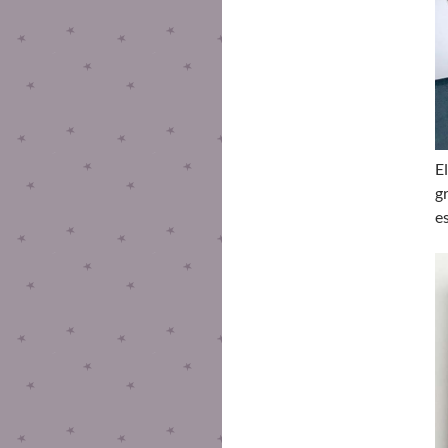
E
g
e