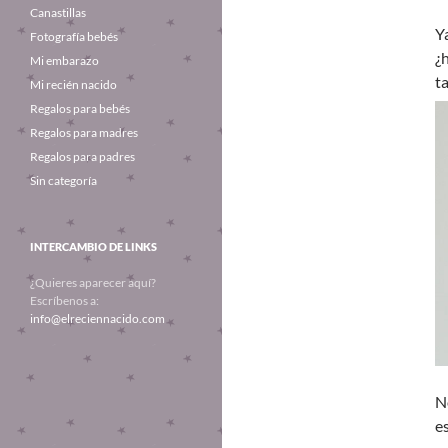
Canastillas
Y
Fotografía bebés
¿
Mi embarazo
t
Mi recién nacido
Regalos para bebés
Regalos para madres
Regalos para padres
Sin categoría
INTERCAMBIO DE LINKS
¿Quieres aparecer aquí?
Escríbenos a:
info@elreciennacido.com
N
e