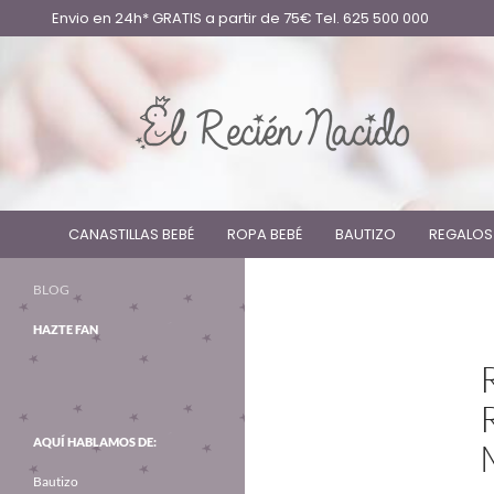
Envio en 24h* GRATIS a partir de 75€ Tel. 625 500 000
CANASTILLAS BEBÉ
ROPA BEBÉ
BAUTIZO
REGALOS
BLOG
HAZTE FAN
AQUÍ HABLAMOS DE:
Bautizo