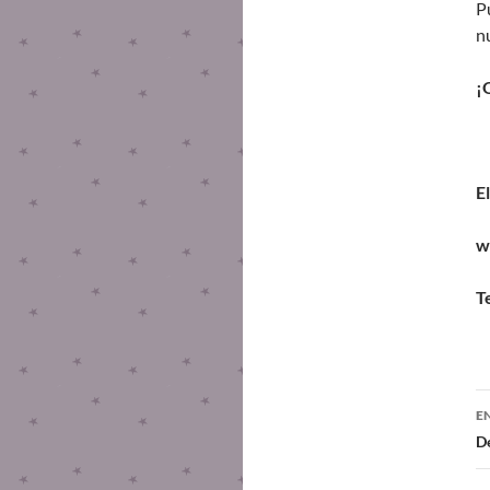
P
n
¡
E
w
T
E
De