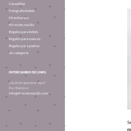
Canastillas
Fotografía bebés
Mi embarazo
Mi recién nacido
Regalos para bebés
Regalos para madres
Regalos para padres
Sin categoría
INTERCAMBIO DE LINKS
¿Quieres aparecer aquí?
Escríbenos a:
info@elreciennacido.com
S
m