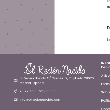
E
Re
D
L
INFO
Pedid
Aviso
El Recien Nacido C/ Orense 12, 2ª planta 28020
Madrid España
Form
915991436 - 625500000
Sobre
info@elreciennacido.com
Polít
Conta