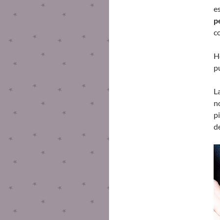
e
p
c
H
p
L
n
p
d