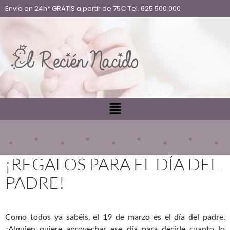
Envio en 24h* GRATIS a partir de 75€ Tel. 625 500 000
¡REGALOS PARA EL DÍA DEL
PADRE!
Como todos ya sabéis, el 19 de marzo es el día del padre.
¿Alguien quiere aprovechar ese día para decirle cuanto lo