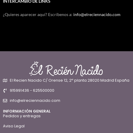
INTERCAMBIO DE LINKS
¿Quieres aparecer aquí? Escríbenos a:
info@elreciennacido.com
El Recien Nacido C/ Orense 12, 2ª planta 28020 Madrid España
915991436 - 625500000
info@elreciennacido.com
INFORMACIÓN GENERAL
Pedidos y entregas
Aviso Legal