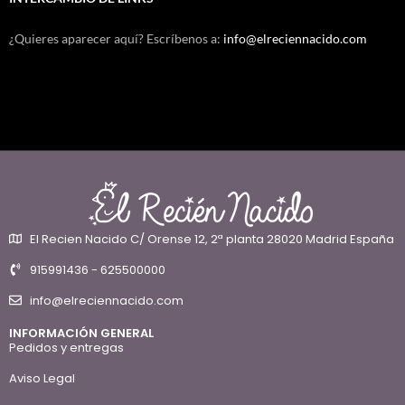
¿Quieres aparecer aquí? Escríbenos a:
info@elreciennacido.com
El Recien Nacido C/ Orense 12, 2ª planta 28020 Madrid España
915991436 - 625500000
info@elreciennacido.com
INFORMACIÓN GENERAL
Pedidos y entregas
Aviso Legal