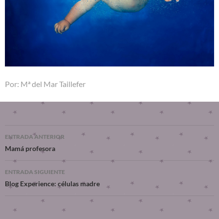
Por: Mª del Mar Taillefer
ENTRADA ANTERIOR
Mamá profesora
ENTRADA SIGUIENTE
Blog Experience: células madre