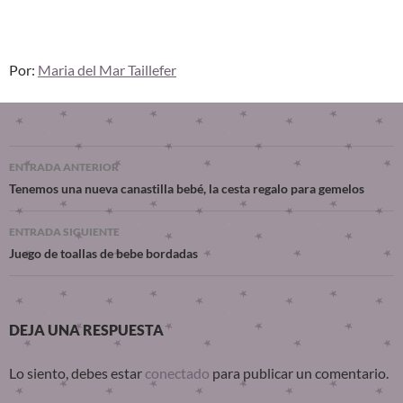
Por:
Maria del Mar Taillefer
ENTRADA ANTERIOR
Tenemos una nueva canastilla bebé, la cesta regalo para gemelos
ENTRADA SIGUIENTE
Juego de toallas de bebe bordadas
DEJA UNA RESPUESTA
Lo siento, debes estar
conectado
para publicar un comentario.