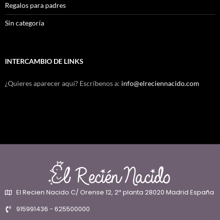
Regalos para padres
Sin categoría
INTERCAMBIO DE LINKS
¿Quieres aparecer aquí? Escríbenos a:
info@elreciennacido.com
El Recien Nacido C/ Orense 12, 2ª planta 28020 Madrid España
915991436 - 625500000