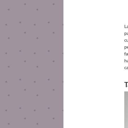
L
p
c
p
f
h
c
T