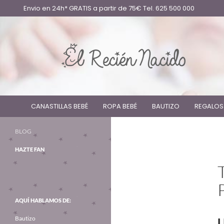
Envio en 24h* GRATIS a partir de 75€ Tel. 625 500 000
CANASTILLAS BEBÉ
ROPA BEBÉ
BAUTIZO
REGALOS
BLOG
HAZTE FAN
AQUÍ HABLAMOS DE:
Bautizo
U