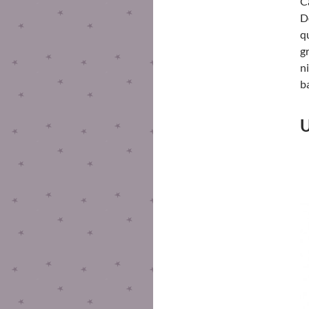
C
D
q
g
n
b
U