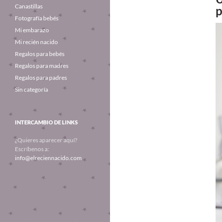
Canastillas
p
Fotografía bebés
Mi embarazo
Mi recién nacido
Regalos para bebés
Regalos para madres
Regalos para padres
Sin categoría
INTERCAMBIO DE LINKS
¿Quieres aparecer aquí?
Escríbenos a:
info@elreciennacido.com