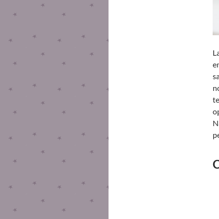
L
e
s
n
t
o
N
p
C