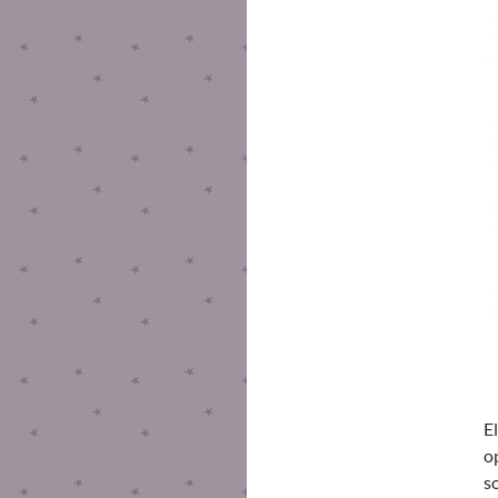
El
o
s