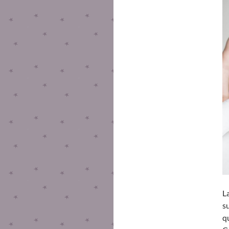
L
s
q