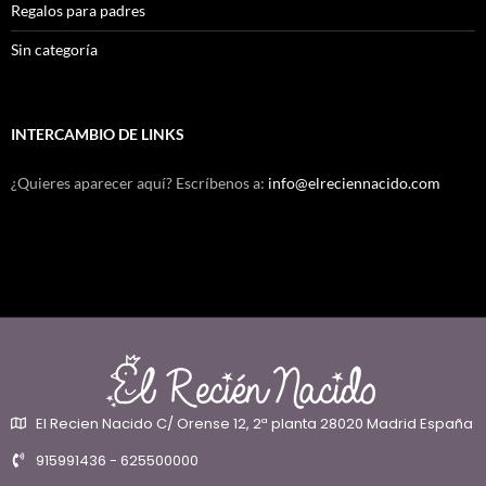
Regalos para padres
Sin categoría
INTERCAMBIO DE LINKS
¿Quieres aparecer aquí? Escríbenos a:
info@elreciennacido.com
El Recien Nacido C/ Orense 12, 2ª planta 28020 Madrid España
915991436 - 625500000