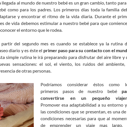
a llegada al mundo de nuestro bebé es un gran cambio, tanto para 
ebé como para los padres. Los primeros días toda la familia de
daptarse y encontrar el ritmo de la vida diaria. Durante el prim
es de vida debemos estimular a nuestro bebé para que comience
econocer el entorno que le rodea.
 partir del segundo mes es cuando se establece ya la rutina d
aseo diario y es éste el
primer paso para su contacto con el mun
sta simple rutina le irá preparando para disfrutar del aire libre y 
uevas sensaciones: el sol, el viento, los ruidos del ambiente, 
resencia de otras personas.
Podríamos considerar éstos como l
primeros pasos de nuestro bebé
pa
convertirse en un pequeño viaje
Promover esa adaptabilidad a su entorno y
las condiciones que se presentan, es una de 
condiciones necesarias para que al momen
de emprender un viaje mas largo, 