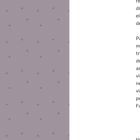
r
d
e
de
P
m
t
d
a
v
n
v
p
F
E