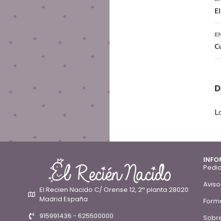
El
E
C
D
L
INFO
Pedid
Aviso
El Recien Nacido C/ Orense 12, 2ª planta 28020
Madrid España
Form
915991436 - 625500000
Sobre