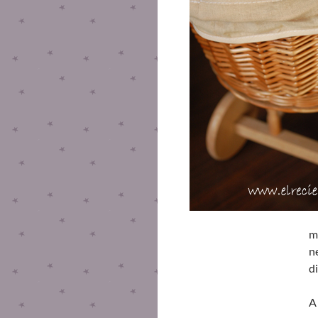
m
n
d
A