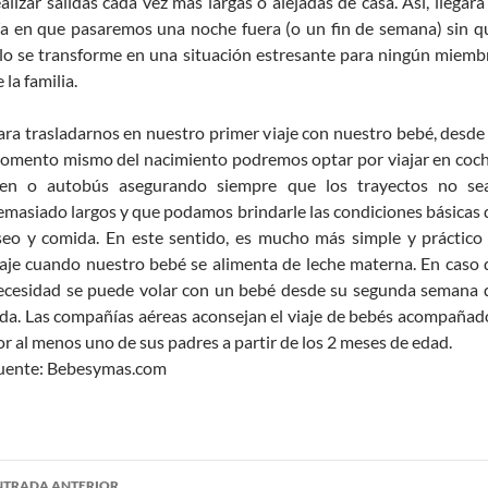
ealizar salidas cada vez más largas o alejadas de casa. Así, llegará 
ía en que pasaremos una noche fuera (o un fin de semana) sin q
llo se transforme en una situación estresante para ningún miemb
 la familia.
ara trasladarnos en nuestro primer viaje con nuestro bebé, desde 
omento mismo del nacimiento podremos optar por viajar en coch
ren o autobús asegurando siempre que los trayectos no se
emasiado largos y que podamos brindarle las condiciones básicas 
seo y comida. En este sentido, es mucho más simple y práctico 
iaje cuando nuestro bebé se alimenta de leche materna. En caso 
ecesidad se puede volar con un bebé desde su segunda semana 
ida. Las compañías aéreas aconsejan el viaje de bebés acompañad
or al menos uno de sus padres a partir de los 2 meses de edad.
uente: Bebesymas.com
NTRADA ANTERIOR