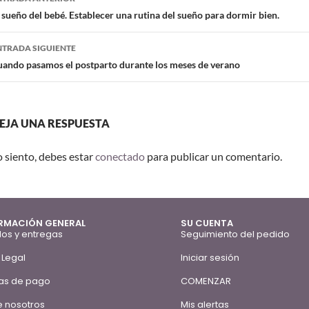
 sueño del bebé. Establecer una rutina del sueño para dormir bien.
NTRADA SIGUIENTE
uando pasamos el postparto durante los meses de verano
EJA UNA RESPUESTA
o siento, debes estar
conectado
para publicar un comentario.
RMACIÓN GENERAL
SU CUENTA
os y entregas
Seguimiento del pedido
 Legal
Iniciar sesión
as de pago
COMENZAR
 nosotros
Mis alertas