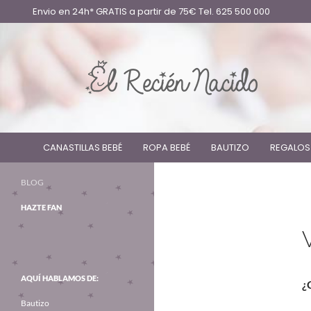
Envio en 24h* GRATIS a partir de 75€ Tel. 625 500 000
CANASTILLAS BEBÉ
ROPA BEBÉ
BAUTIZO
REGALOS
BLOG
HAZTE FAN
AQUÍ HABLAMOS DE:
¿
Bautizo