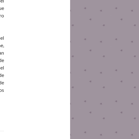
el
ue
ro
el
e,
an
de
el
de
de
os