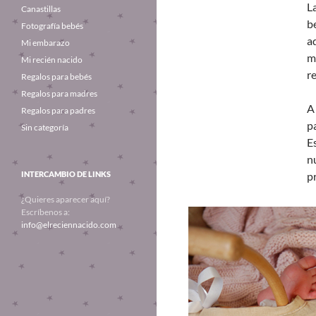
L
Canastillas
b
Fotografía bebés
a
Mi embarazo
m
Mi recién nacido
r
Regalos para bebés
Regalos para madres
A
Regalos para padres
p
Sin categoría
E
n
INTERCAMBIO DE LINKS
p
¿Quieres aparecer aquí?
Escríbenos a:
info@elreciennacido.com