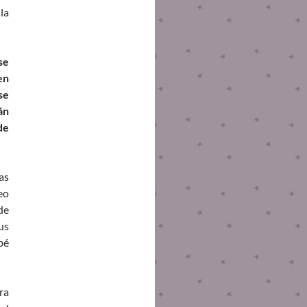
la
se
en
se
án
de
as
eo
de
us
bé
ra