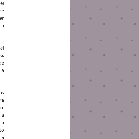
el
be
er
 a
el
do
.
de
la
os
ra
ro
.
 a
la
to
la