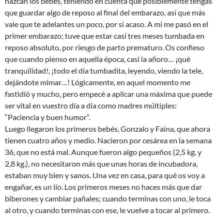
nazcan los bebés, teniendo en cuenta que posiblemente tengas
que guardar algo de reposo al final del embarazo, así que más
vale que te adelantes un poco, por si acaso. A mi me pasó en el
primer embarazo; tuve que estar casi tres meses tumbada en
reposo absoluto, por riesgo de parto prematuro. Os confieso
que cuando pienso en aquella época, casi la añoro… ¡qué
tranquilidad!, ¡todo el día tumbadita, leyendo, viendo la tele,
dejándote mimar…! Lógicamente, en aquel momento me
fastidió y mucho, pero empecé a aplicar una máxima que puede
ser vital en vuestro día a día como madres múltiples:
“Paciencia y buen humor”.
Luego llegaron los primeros bebés, Gonzalo y Faina, que ahora
tienen cuatro años y medio. Nacieron por cesárea en la semana
36, que no está mal. Aunque fueron algo pequeños (2,5 kg. y
2,8 kg.), no necesitaron más que unas horas de incubadora,
estaban muy bien y sanos. Una vez en casa, para qué os voy a
engañar, es un lío. Los primeros meses no haces más que dar
biberones y cambiar pañales; cuando terminas con uno, le toca
al otro, y cuando terminas con ese, le vuelve a tocar al primero.