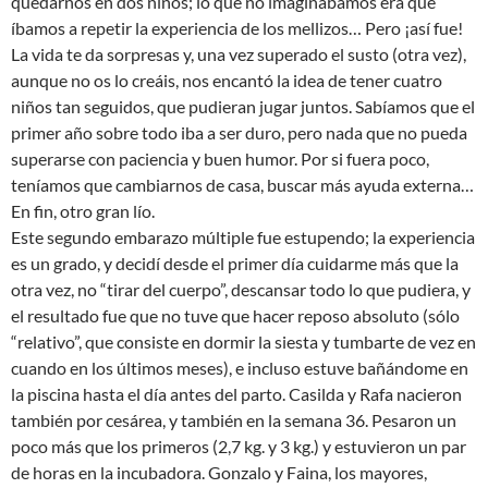
quedarnos en dos niños; lo que no imaginábamos era que
íbamos a repetir la experiencia de los mellizos… Pero ¡así fue!
La vida te da sorpresas y, una vez superado el susto (otra vez),
aunque no os lo creáis, nos encantó la idea de tener cuatro
niños tan seguidos, que pudieran jugar juntos. Sabíamos que el
primer año sobre todo iba a ser duro, pero nada que no pueda
superarse con paciencia y buen humor. Por si fuera poco,
teníamos que cambiarnos de casa, buscar más ayuda externa…
En fin, otro gran lío.
Este segundo embarazo múltiple fue estupendo; la experiencia
es un grado, y decidí desde el primer día cuidarme más que la
otra vez, no “tirar del cuerpo”, descansar todo lo que pudiera, y
el resultado fue que no tuve que hacer reposo absoluto (sólo
“relativo”, que consiste en dormir la siesta y tumbarte de vez en
cuando en los últimos meses), e incluso estuve bañándome en
la piscina hasta el día antes del parto. Casilda y Rafa nacieron
también por cesárea, y también en la semana 36. Pesaron un
poco más que los primeros (2,7 kg. y 3 kg.) y estuvieron un par
de horas en la incubadora. Gonzalo y Faina, los mayores,