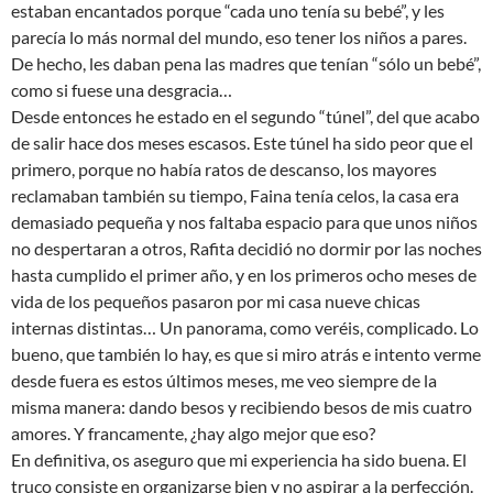
estaban encantados porque “cada uno tenía su bebé”, y les
parecía lo más normal del mundo, eso tener los niños a pares.
De hecho, les daban pena las madres que tenían “sólo un bebé”,
como si fuese una desgracia…
Desde entonces he estado en el segundo “túnel”, del que acabo
de salir hace dos meses escasos. Este túnel ha sido peor que el
primero, porque no había ratos de descanso, los mayores
reclamaban también su tiempo, Faina tenía celos, la casa era
demasiado pequeña y nos faltaba espacio para que unos niños
no despertaran a otros, Rafita decidió no dormir por las noches
hasta cumplido el primer año, y en los primeros ocho meses de
vida de los pequeños pasaron por mi casa nueve chicas
internas distintas… Un panorama, como veréis, complicado. Lo
bueno, que también lo hay, es que si miro atrás e intento verme
desde fuera es estos últimos meses, me veo siempre de la
misma manera: dando besos y recibiendo besos de mis cuatro
amores. Y francamente, ¿hay algo mejor que eso?
En definitiva, os aseguro que mi experiencia ha sido buena. El
truco consiste en organizarse bien y no aspirar a la perfección.