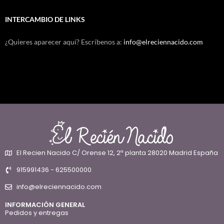
INTERCAMBIO DE LINKS
¿Quieres aparecer aquí? Escríbenos a:
info@elreciennacido.com
El Recien Nacido C/ Orense 12, 2ª planta 28020 Madrid España
915991436 - 625500000
info@elreciennacido.com
INFORMACIÓN GENERAL
Pedidos y entregas