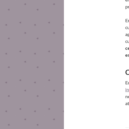
p
E
c
a
c
c
e
C
E
i
n
a