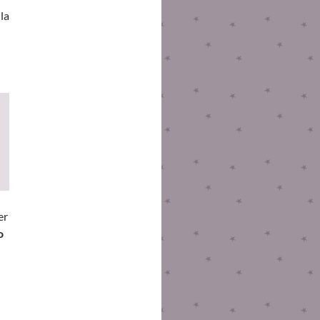
la
er
o