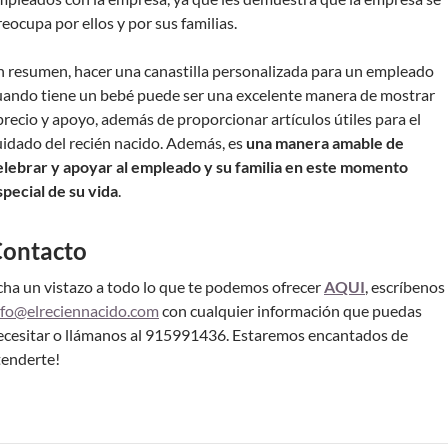
reocupa por ellos y por sus familias.
n resumen, hacer una canastilla personalizada para un empleado
uando tiene un bebé puede ser una excelente manera de mostrar
precio y apoyo, además de proporcionar artículos útiles para el
uidado del recién nacido. Además, es
una manera amable de
elebrar y apoyar al empleado y su familia en este momento
special de su vida
.
ontacto
cha un vistazo a todo lo que te podemos ofrecer
AQUI
, escríbenos
nfo@elreciennacido.com
con cualquier información que puedas
ecesitar o llámanos al 915991436. Estaremos encantados de
tenderte!