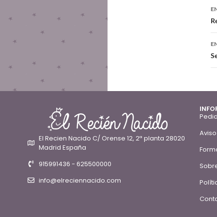
E
Re
E
Se
INFO
Pedid
Aviso
El Recien Nacido C/ Orense 12, 2ª planta 28020
Madrid España
Form
915991436 - 625500000
Sobre
info@elreciennacido.com
Polít
Conta