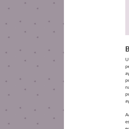
B
U
p
a
p
n
p
a
A
e
p