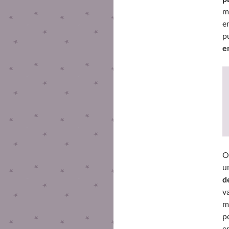
m
e
p
e
O
u
d
v
m
p
e