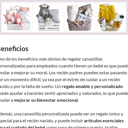
eneficios
no de los beneficios más obvios de regalar canastillas
ersonalizadas para empleados cuando tienen un bebé es que pued
yudar a mejorar su moral. Los recién padres pueden estar pasando
or un momento difícil, ya sea por el estrés de cuidar a un recién
acido o por la falta de sueño. Un
regalo amable y personalizado
uede ayudar a hacerles sentir apreciados y valorados, lo que pued
yudar a
mejorar su bienestar emocional
.
demás, una canastilla personalizada puede ser un regalo único y
special para el recién nacido, y puede incluir
artículos esenciales
ara el cuidado del bebé
como ropa de primera puesta, toallas,