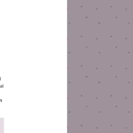
l
al
n