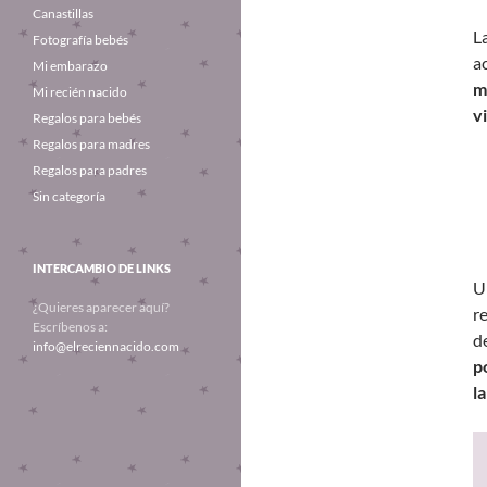
Canastillas
L
Fotografía bebés
a
Mi embarazo
m
Mi recién nacido
v
Regalos para bebés
Regalos para madres
Regalos para padres
Sin categoría
INTERCAMBIO DE LINKS
U
¿Quieres aparecer aquí?
r
Escríbenos a:
d
info@elreciennacido.com
p
l