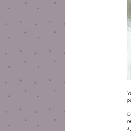
Y
p
D
r
a 