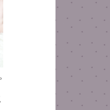
do
a
y