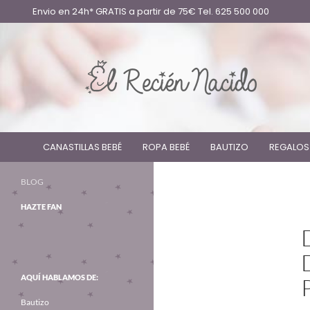
Envio en 24h* GRATIS a partir de 75€ Tel. 625 500 000
CANASTILLAS BEBÉ
ROPA BEBÉ
BAUTIZO
REGALOS
BLOG
HAZTE FAN
AQUÍ HABLAMOS DE:
Bautizo