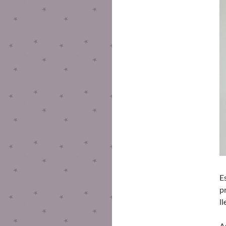
E
p
l
A