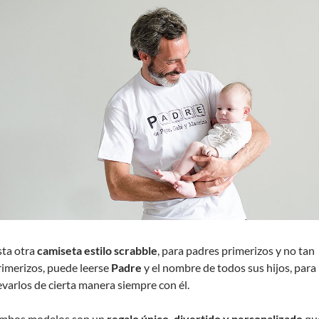
sta otra
camiseta estilo scrabble
, para padres primerizos y no tan
rimerizos, puede leerse
Padre
y el nombre de todos sus hijos, para
levarlos de cierta manera siempre con él.
mbos modelos son un
regalo único, divertido y personalizado
qu