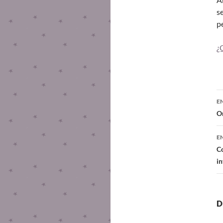
s
p
¿
E
Or
E
Co
in
D