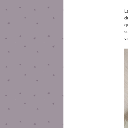
L
d
q
s
va