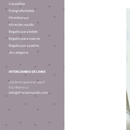
Canastillas
Fotografía bebés
Mi embarazo
Mi recién nacido
Regalos para bebés
Regalos para madres
Regalos para padres
Sin categoría
INTERCAMBIO DE LINKS
¿Quieres aparecer aquí?
Escríbenos a:
info@elreciennacido.com