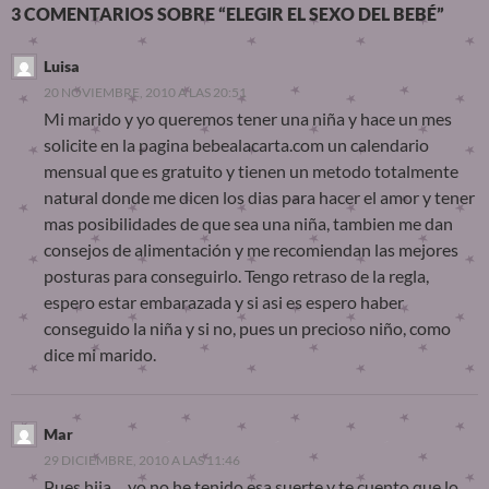
3 COMENTARIOS SOBRE “ELEGIR EL SEXO DEL BEBÉ”
Luisa
20 NOVIEMBRE, 2010 A LAS 20:51
Mi marido y yo queremos tener una niña y hace un mes
solicite en la pagina bebealacarta.com un calendario
mensual que es gratuito y tienen un metodo totalmente
natural donde me dicen los dias para hacer el amor y tener
mas posibilidades de que sea una niña, tambien me dan
consejos de alimentación y me recomiendan las mejores
posturas para conseguirlo. Tengo retraso de la regla,
espero estar embarazada y si asi es espero haber
conseguido la niña y si no, pues un precioso niño, como
dice mi marido.
Mar
29 DICIEMBRE, 2010 A LAS 11:46
Pues hija… yo no he tenido esa suerte y te cuento que lo