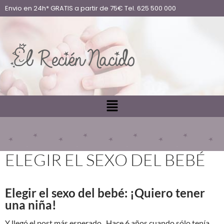
Envio en 24h* GRATIS a partir de 75€ Tel. 625 500 000
ELEGIR EL SEXO DEL BEBÉ
Elegir el sexo del bebé: ¡Quiero tener
una niña!
Y llegó el post más esperado. Hace 6 años cuando sólo tenía