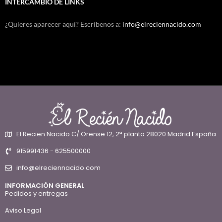
INTERCAMBIO DE LINKS
¿Quieres aparecer aquí? Escríbenos a:
info@elreciennacido.com
El Recien Nacido C/ Orense 12, 2ª planta 28020 Madrid España
915991436 - 625500000
info@elreciennacido.com
INFORMACIÓN GENERAL
Pedidos y entregas
Aviso Legal