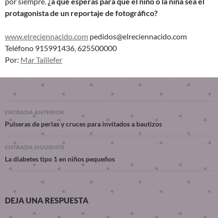
por siempre.
¿a qué esperas para que el niño o la niña sea el
protagonista de un reportaje de fotográfico?
www.elreciennacido.com
pedidos@elreciennacido.com
Teléfono 915991436, 625500000
Por:
Mar Taillefer
ENTRADA ANTERIOR
Pulseras de perlas y cruces para invitados a bautizos
ENTRADA SIGUIENTE
La diabetes tipo 1 en niños pequeños
DEJA UNA RESPUESTA