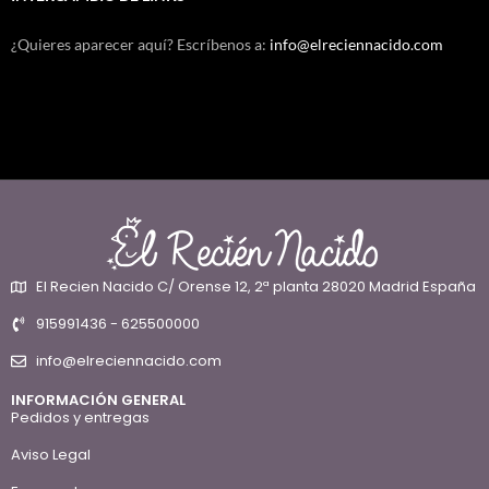
¿Quieres aparecer aquí? Escríbenos a:
info@elreciennacido.com
El Recien Nacido C/ Orense 12, 2ª planta 28020 Madrid España
915991436 - 625500000
info@elreciennacido.com
INFORMACIÓN GENERAL
Pedidos y entregas
Aviso Legal