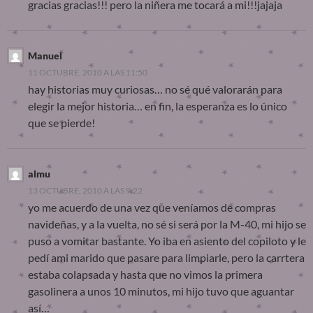
gracias gracias!!! pero la niñera me tocará a mi!!!jajaja
Manuel
11 OCTUBRE, 2010 A LAS 11:50
hay historias muy curiosas… no sé qué valorarán para
elegir la mejor historia… en fin, la esperanza es lo único
que se pierde!
almu
13 OCTUBRE, 2010 A LAS 9:22
yo me acuerdo de una vez que veníamos de compras
navideñas, y a la vuelta, no sé si será por la M-40, mi hijo se
puso a vomitar bastante. Yo iba en asiento del copiloto y le
pedí ami marido que pasare para limpiarle, pero la carrtera
estaba colapsada y hasta que no vimos la primera
gasolinera a unos 10 minutos, mi hijo tuvo que aguantar
así…