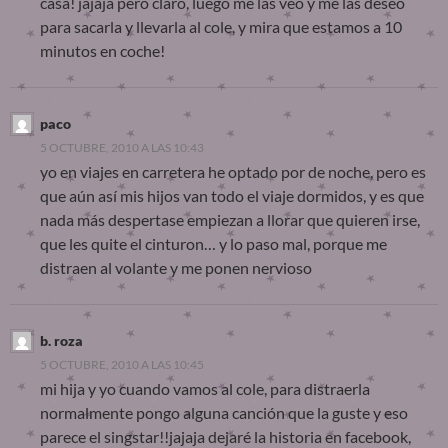
casa! jajaja pero claro, luego me las veo y me las deseo
para sacarla y llevarla al cole, y mira que estamos a 10
minutos en coche!
paco
5 OCTUBRE, 2010 A LAS 10:43
yo en viajes en carretera he optado por de noche, pero es
que aún así mis hijos van todo el viaje dormidos, y es que
nada más despertase empiezan a llorar que quieren irse,
que les quite el cinturon… y lo paso mal, porque me
distraen al volante y me ponen nervioso
b. roza
5 OCTUBRE, 2010 A LAS 10:45
mi hija y yo cuando vamos al cole, para distraerla
normalmente pongo alguna canción que la guste y eso
parece el singstar!!jajaja dejaré la historia en facebook,