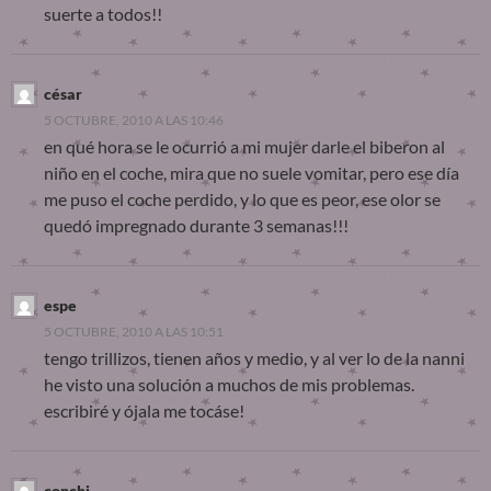
suerte a todos!!
césar
5 OCTUBRE, 2010 A LAS 10:46
en qué hora se le ocurrió a mi mujer darle el biberon al
niño en el coche, mira que no suele vomitar, pero ese día
me puso el coche perdido, y lo que es peor, ese olor se
quedó impregnado durante 3 semanas!!!
espe
5 OCTUBRE, 2010 A LAS 10:51
tengo trillizos, tienen años y medio, y al ver lo de la nanni
he visto una solución a muchos de mis problemas.
escribiré y ójala me tocáse!
conchi