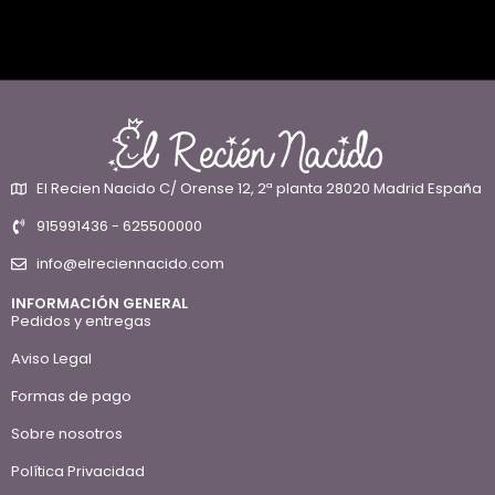
El Recien Nacido C/ Orense 12, 2ª planta 28020 Madrid España
915991436 - 625500000
info@elreciennacido.com
INFORMACIÓN GENERAL
Pedidos y entregas
Aviso Legal
Formas de pago
Sobre nosotros
Política Privacidad