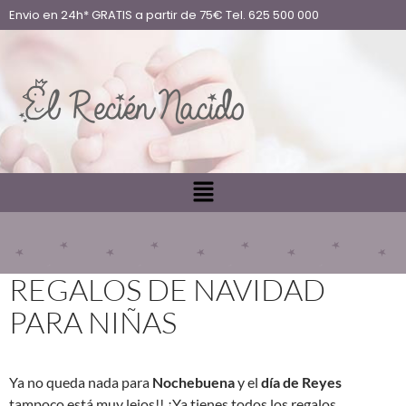
Envio en 24h* GRATIS a partir de 75€ Tel. 625 500 000
REGALOS DE NAVIDAD
PARA NIÑAS
Ya no queda nada para
Nochebuena
y el
día de Reyes
tampoco está muy lejos!! ¿Ya tienes todos los regalos