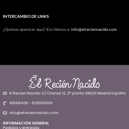
INTERCAMBIO DE LINKS
¿Quieres aparecer aquí? Escríbenos a:
info@elreciennacido.com
El Recien Nacido C/ Orense 12, 2ª planta 28020 Madrid España
915991436 - 625500000
info@elreciennacido.com
INFORMACIÓN GENERAL
Pedidos y entregas