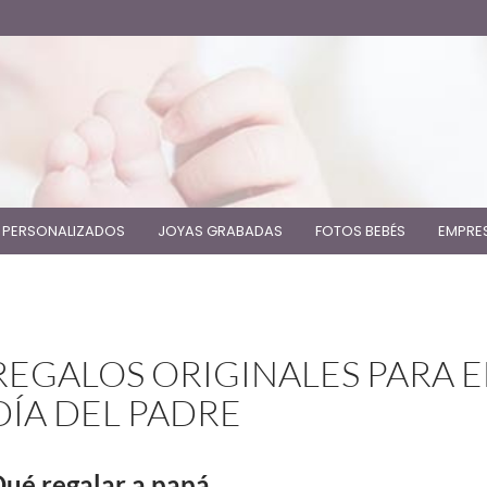
 PERSONALIZADOS
JOYAS GRABADAS
FOTOS BEBÉS
EMPRE
REGALOS ORIGINALES PARA E
DÍA DEL PADRE
ué regalar a papá