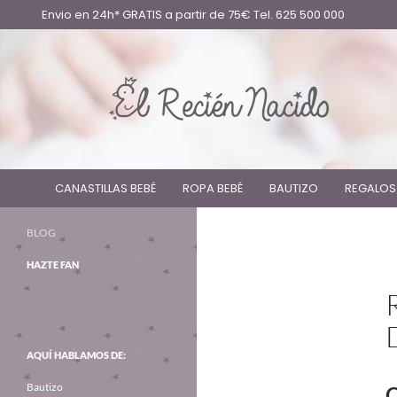
Envio en 24h* GRATIS a partir de 75€ Tel. 625 500 000
CANASTILLAS BEBÉ
ROPA BEBÉ
BAUTIZO
REGALOS
BLOG
HAZTE FAN
AQUÍ HABLAMOS DE:
Bautizo
Q