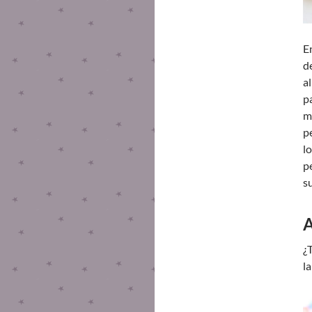
E
d
al
p
m
p
lo
p
s
A
¿
l