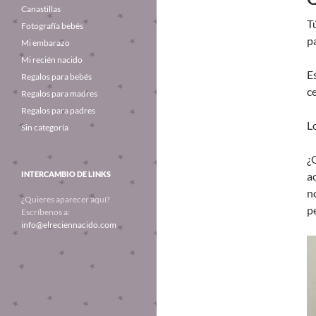
Canastillas
Tú
Fotografía bebés
p
Mi embarazo
Mi recién nacido
E
Regalos para bebés
ce
Regalos para madres
Regalos para padres
L
Sin categoría
¿
INTERCAMBIO DE LINKS
a
n
¿Quieres aparecer aquí?
p
Escríbenos a:
info@elreciennacido.com