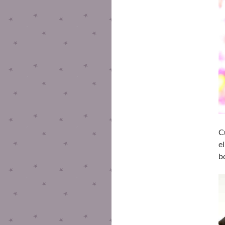
C
e
b