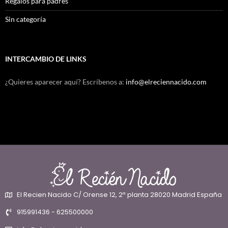
Regalos para padres
Sin categoría
INTERCAMBIO DE LINKS
¿Quieres aparecer aquí? Escríbenos a:
info@elreciennacido.com
El Recien Nacido C/ Orense 12, 2ª planta 28020 Madrid España
915991436 - 625500000