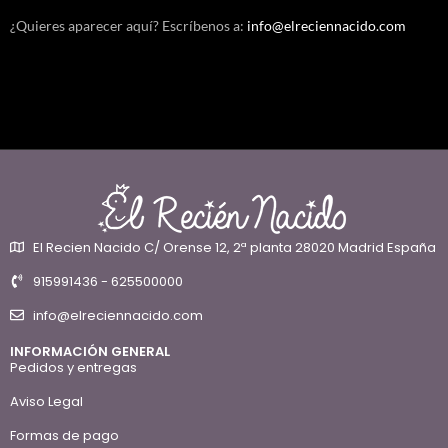
¿Quieres aparecer aquí? Escríbenos a:
info@elreciennacido.com
El Recien Nacido C/ Orense 12, 2ª planta 28020 Madrid España
915991436 - 625500000
info@elreciennacido.com
INFORMACIÓN GENERAL
Pedidos y entregas
Aviso Legal
Formas de pago