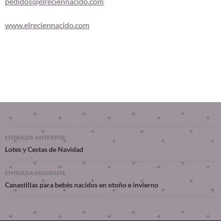
pedidos@elreciennacido.com
www.elreciennacido.com
a a a a a a a a a a a a a a a a a a an an aa a a a a a a a a an an aa a a
a a a a a a a a a a a a a a a a a a a a a a a a a a a a a a a a a a an a an
aa a a a a a a a a a a a a a a a a a a a a a a a a an an aa a. a an aa a a
a a a a a an a a an a an aa a a. a a a a a an a
ENTRADA ANTERIOR
Lotes y Cestas de Navidad
ENTRADA SIGUIENTE
Canastillas para bebés nacidos en otoño e invierno