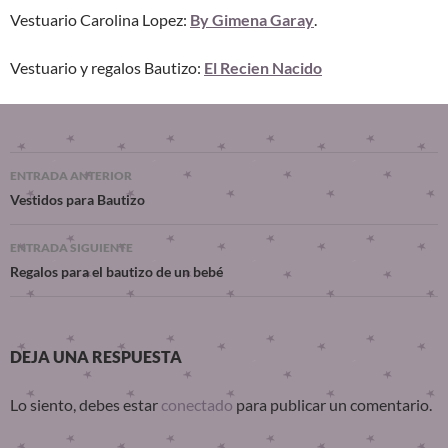
Vestuario Carolina Lopez:
By Gimena Garay
.
Vestuario y regalos Bautizo:
El Recien Nacido
ENTRADA ANTERIOR
Vestidos para Bautizo
ENTRADA SIGUIENTE
Regalos para el bautizo de un bebé
DEJA UNA RESPUESTA
Lo siento, debes estar
conectado
para publicar un comentario.