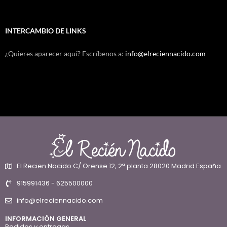
INTERCAMBIO DE LINKS
¿Quieres aparecer aquí? Escríbenos a:
info@elreciennacido.com
El Recien Nacido C/ Orense 12, 2ª planta 28020 Madrid España
915991436 - 625500000
info@elreciennacido.com
INFORMACIÓN GENERAL
Pedidos y entregas