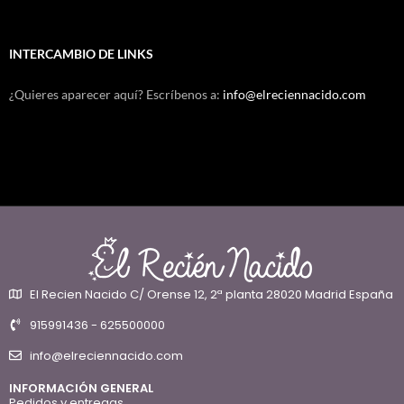
INTERCAMBIO DE LINKS
¿Quieres aparecer aquí? Escríbenos a:
info@elreciennacido.com
El Recien Nacido C/ Orense 12, 2ª planta 28020 Madrid España
915991436 - 625500000
info@elreciennacido.com
INFORMACIÓN GENERAL
Pedidos y entregas